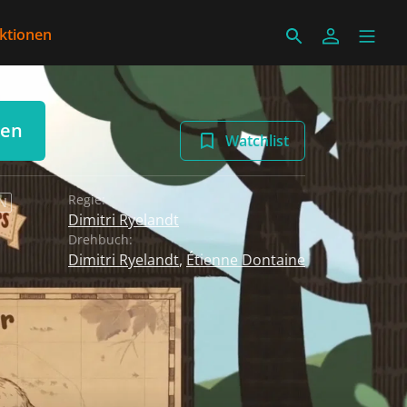
ektionen
len
Watchlist
Regie:
EN
Dimitri Ryelandt
Drehbuch:
Dimitri Ryelandt
,
Étienne Dontaine