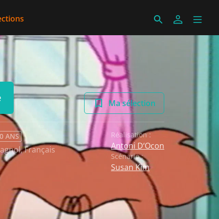
ections
e
Ma sélection
Réalisation :
 0 ANS
Antoni D‘Ocon
agnol
,
Français
Scénario :
Susan Kim