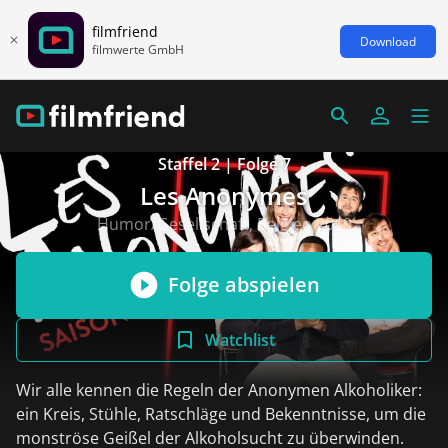
filmfriend
Download
filmwerte GmbH
Staffel 2 | Folge 7
Les Anonymes
Humor/Gesellschaft, Belgien 2019
Folge abspielen
Watchlist
Wir alle kennen die Regeln der Anonymen Alkoholiker:
ein Kreis, Stühle, Ratschläge und Bekenntnisse, um die
monströse Geißel der Alkoholsucht zu überwinden.