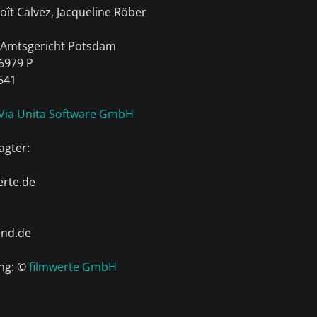
oît Calvez, Jacqueline Röber
: Amtsgericht Potsdam
6979 P
641
Via Unita Software GmbH
agter:
rte.de
end.de
ng: ©
filmwerte GmbH