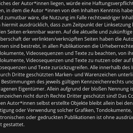
hes der Autor*innen liegen, würde eine Haftungsverpflicht
eten, in dem die Autor *innen von den Inhalten Kenntnis hab
d zumutbar wäre, die Nutzung im Falle rechtswidriger Inhal
hiermit ausdrücklich, dass zum Zeitpunkt der Linksetzung ke
den Seiten erkennbar waren. Auf die aktuelle und zukünftige
eberschaft der verlinkten/verknüpften Seiten haben die Auto
innen sind bestrebt, in allen Publikationen die Urheberrech
ndokumente, Videosequenzen und Texte zu beachten, von ihm
ndokumente, Videosequenzen und Texte zu nutzen oder auf li
sequenzen und Texte zurückzugreifen. Alle innerhalb des 
durch Dritte geschützten Marken- und Warenzeichen unterl
 Bestimmungen des jeweils gültigen Kennzeichenrechts und
tragenen Eigentümer. Allein aufgrund der bloßen Nennung is
enzeichen nicht durch Rechte Dritter geschützt sind! Das Co
den Autor*innen selbst erstellte Objekte bleibt allein bei d
fältigung oder Verwendung solcher Grafiken, Tondokumente
ktronischen oder gedruckten Publikationen ist ohne ausdr
 gestattet.