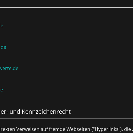
de
.de
werte.de
de
er- und Kennzeichenrecht
direkten Verweisen auf fremde Webseiten ("Hyperlinks"), die