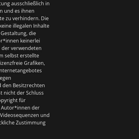
ung ausschließlich in
en und es ihnen
te zu verhindern. Die
ine illegalen Inhalte
 Gestaltung, die
r*innen keinerlei
te der verwendeten
 selbst erstellte
zenzfreie Grafiken,
Internetangebotes
iegen
 den Besitzrechten
t nicht der Schluss
pyright für
en Autor*innen der
, Videosequenzen und
ückliche Zustimmung