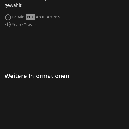
gewählt.
weiterlesen
12 Min.
HD
AB 0 JAHREN
Sprache:
Französisch
Weitere Informationen