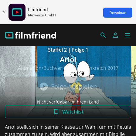
filmfriend
Download
filmwerte GmbH
Staffel 2 | Folge 1
Ariol
Animation/Buchverfilmung, Frankreich 2017
Folge abspielen
Nicht verfügbar in Ihrem Land
Watchlist
Ariol stellt sich in seiner Klasse zur Wahl, um mit Petula
zusammen zu sein, wird aber zusammen mit Bisbille