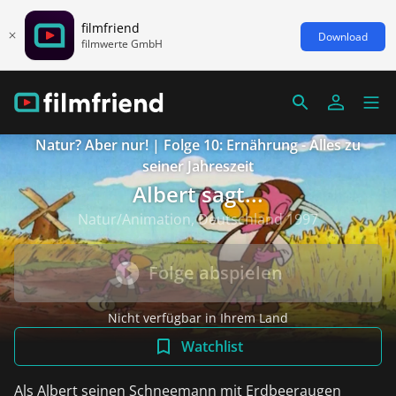
filmfriend
Download
filmwerte GmbH
Natur? Aber nur! | Folge 10: Ernährung - Alles zu
seiner Jahreszeit
Albert sagt...
Natur/Animation, Deutschland 1997
Folge abspielen
Nicht verfügbar in Ihrem Land
Watchlist
Als Albert seinen Schneemann mit Erdbeeraugen