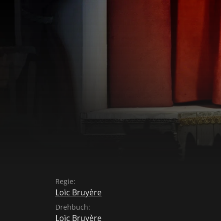
Regie:
Loïc Bruyère
Drehbuch:
Loïc Bruyère