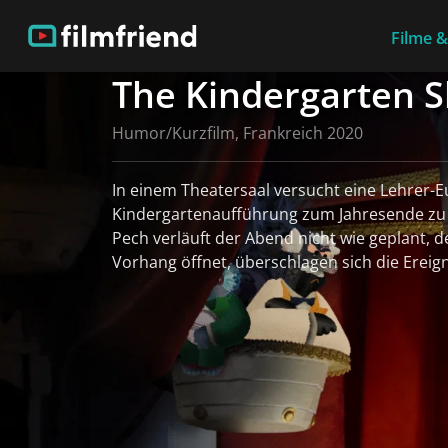
Filme &
The Kindergarten 
Humor/Kurzfilm, Frankreich 2020
In einem Theatersaal versucht eine Lehrer-Eu
Kindergartenaufführung zum Jahresende zu 
Pech verläuft der Abend nicht wie geplant, 
Vorhang öffnet, überschlagen sich die Ereigni
weiterlesen
Weitere Informationen