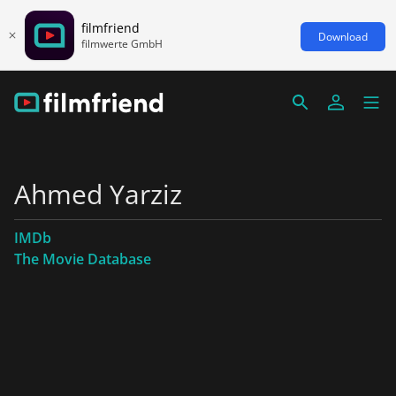
filmfriend
Download
filmwerte GmbH
Ahmed Yarziz
IMDb
The Movie Database