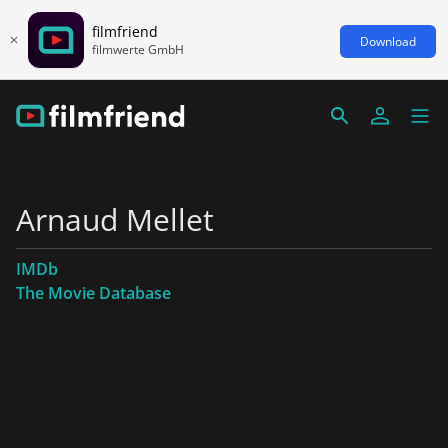
filmfriend
Download
filmwerte GmbH
Arnaud Mellet
IMDb
The Movie Database