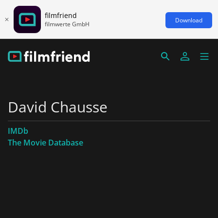
filmfriend
Download
filmwerte GmbH
David Chausse
IMDb
The Movie Database