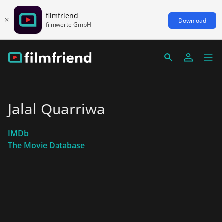
filmfriend
Download
filmwerte GmbH
Jalal Quarriwa
IMDb
The Movie Database