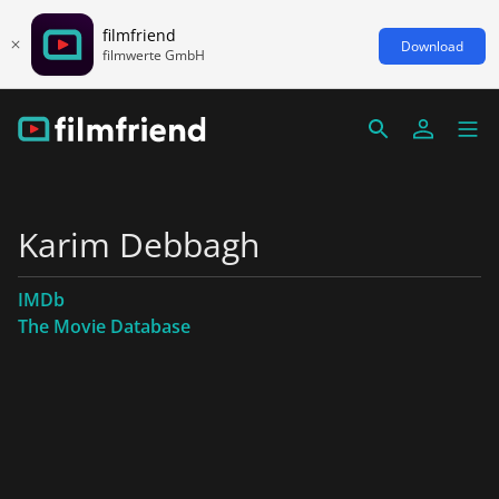
filmfriend
Download
filmwerte GmbH
Karim Debbagh
IMDb
The Movie Database