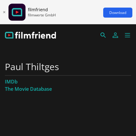
filmfriend
Download
filmwerte GmbH
Paul Thiltges
IMDb
The Movie Database