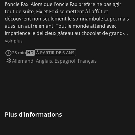
l'oncle Fax. Alors que l'oncle Fax préfère ne pas agir
tout de suite, Fix et Foxi se mettent à l'affût et
découvrent non seulement le somnambule Lupo, mais
aussi un autre enfant. Tout le monde attend avec
impatience le délicieux gâteau au chocolat de grand-
mère Eusebia, mais il a soudain disparu. Les détectives
Voir plus
Fix et Foxi partent immédiatement à la recherche de
23 min
HD
À PARTIR DE 6 ANS
traces et sont très surpris. Mamie Eusebia pensait en
Audio :
Allemand
,
Anglais
,
Espagnol
,
Français
fait que la fête surprise était pour elle. Elle est très
surprise lorsqu'elle apprend pour qui la fête est
vraiment organisée et de quoi est fait le gâteau
surprise. Lorsque la maîtresse, Mlle Nudelmann,
annonce à l'improviste une discussion avec papa et
maman, Pip et Pep ne présagent de rien de bon. Ils
font tout pour que leurs parents n'assistent pas à
cette réunion. Mais en fait, Mlle Nudelmann voulait
Plus d'informations
seulement féliciter les jumeaux.