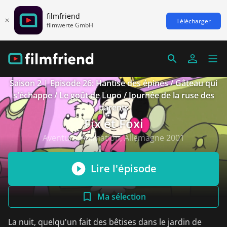
filmfriend
Télécharger
filmwerte GmbH
Saison 2 | Episode 26: Hantise des épines / Gâteau qui
s'échappe / Le goût de Lupo / Journée de la ruse des
parents
Fix et Foxi
Aventure/Animation, Allemagne 2001
Lire l'épisode
Ma sélection
La nuit, quelqu'un fait des bêtises dans le jardin de