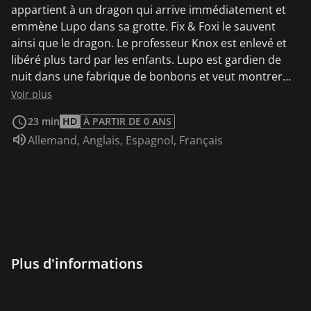
appartient à un dragon qui arrive immédiatement et
emmène Lupo dans sa grotte. Fix & Foxi le sauvent
ainsi que le dragon. Le professeur Knox est enlevé et
libéré plus tard par les enfants. Lupo est gardien de
nuit dans une fabrique de bonbons et veut montrer
son lieu de travail à Fix & Foxi - quand soudain Limpy &
Voir plus
Stinky apparaissent. Makiki est malheureux en amour
23 min
HD
À PARTIR DE 0 ANS
et sa maman inquiète fait tout pour lui remonter le
Audio :
Allemand
,
Anglais
,
Espagnol
,
Français
moral et l'aider (y compris le salon de beauté !). Papa
et maman s'impliquent tellement dans cette action
qu'elle doit inévitablement conduire à une catastrophe
(au milieu du supermarché).
Plus d'informations