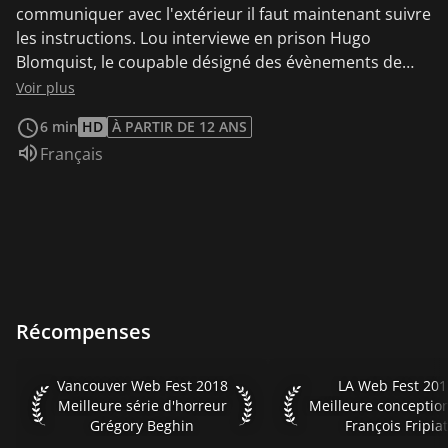
communiquer avec l'extérieur il faut maintenant suivre
les instructions. Lou interviewe en prison Hugo
Blomquist, le coupable désigné des évènements de
Burkland.
Voir plus
6 min
HD
À PARTIR DE 12 ANS
Audio :
Français
Récompenses
Vancouver Web Fest 2018 Meilleure série d'horreur Grégor
LA Web Fest 2017 Meil
Vancouver Web Fest 2018
LA Web Fest 20
Meilleure série d'horreur
Grégory Beghin
François Fripia