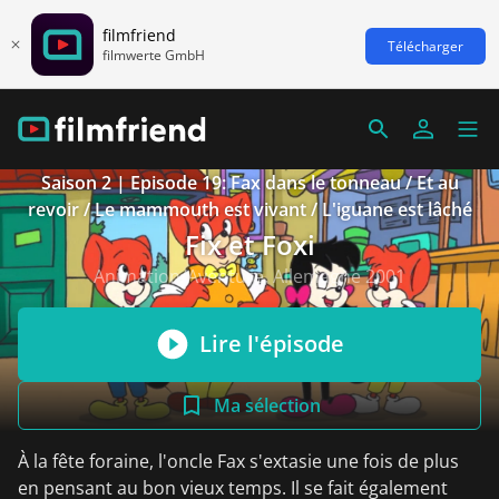
filmfriend
Télécharger
filmwerte GmbH
Saison 2 | Episode 19: Fax dans le tonneau / Et au
revoir / Le mammouth est vivant / L'iguane est lâché
Fix et Foxi
Animation/Aventure, Allemagne 2001
Lire l'épisode
Ma sélection
À la fête foraine, l'oncle Fax s'extasie une fois de plus
en pensant au bon vieux temps. Il se fait également