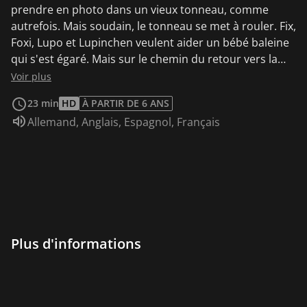
prendre en photo dans un vieux tonneau, comme
autrefois. Mais soudain, le tonneau se met à rouler. Fix,
Foxi, Lupo et Lupinchen veulent aider un bébé baleine
qui s'est égaré. Mais sur le chemin du retour vers la
mer, la baleine tombe dans les filets d'un directeur de
Voir plus
cirque. Bien entendu, les amis lancent immédiatement
23 min
HD
À PARTIR DE 6 ANS
une opération de libération. Fix, Foxi, Lupo et Lupinette
Audio :
Allemand
,
Anglais
,
Espagnol
,
Français
accompagnent le professeur Knox lors d'une
expédition dans une grotte. Ils découvrent des
mammouths congelés. Pendant que le professeur
Knox va chercher ses collègues, les enfants préparent
une fête de bienvenue et Lupo décongèle
involontairement les mammouths. Et ceux-ci sont
soudain bien vivants. Pip et Pep peuvent apporter leur
mascotte, un iguane dégoûtant, de l'école. De retour à
Plus d'informations
la maison, cet iguane parvient à s'échapper et
provoque ainsi l'hystérie de la famille.