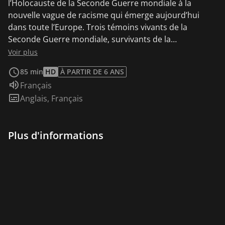
l’Holocauste de la Seconde Guerre mondiale à la
nouvelle vague de racisme qui émerge aujourd’hui
dans toute l’Europe. Trois témoins vivants de la
Seconde Guerre mondiale, survivants de la
déportation ou des camps de concentration,
Voir plus
rencontrent trois étudiants luxembourgeois nés ici ou
85 min
HD
À PARTIR DE 6 ANS
immigrés de Syrie ou de Côte d’Ivoire. Avec la
Audio :
Français
déportation et l’extermination des juifs à l’esprit, les six
Sous-titres :
Anglais
,
Français
découvrent comment les crimes contre l’humanité
jouent encore un rôle considérable dans la conscience
des sociétés contemporaines. Nous vivons toujours
Plus d'informations
dans l’après-guerre, mais les déclarations de «plus
jamais» semblent s’estomper.