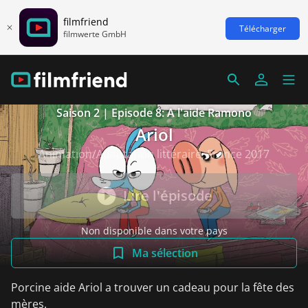
filmfriend
Télécharger
filmwerte GmbH
Saison 2 | Episode 8: A l'aide Ramono
Ariol
Animation/Adaptation littéraire, France 2017
Lire l'épisode
Non disponible dans votre pays
Ma sélection
Porcine aide Ariol a trouver un cadeau pour la fête des
mères.