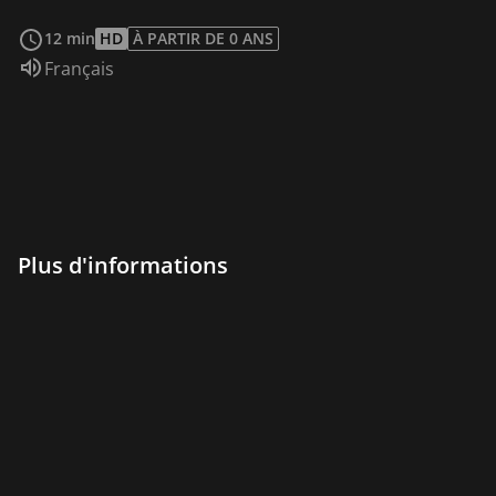
Voir plus
12 min
HD
À PARTIR DE 0 ANS
Audio :
Français
Plus d'informations