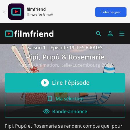
filmfriend
Télécharger
filmwerte GmbH
Saison 1 | Episode 19: LES PiRAtES
Pipì, Pupù & Rosemarie
Nature/Animation, Italie/Luxembourg 2007
Lire l'épisode
Ma sélection
Bande-annonce
Pipì, Pupù et Rosemarie se rendent compte que, pour