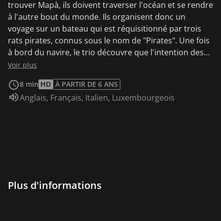
trouver Mapà, ils doivent traverser l'océan et se rendre
à l'autre bout du monde. Ils organisent donc un
voyage sur un bateau qui est réquisitionné par trois
rats pirates, connus sous le nom de "Pirates". Une fois
à bord du navire, le trio découvre que l'intention des
Pirates n'est pas de les transporter mais de les
Voir plus
dévorer pendant le voyage. Ils tentent donc de
8 min
HD
À PARTIR DE 6 ANS
s'échapper du navire jusqu'à ce qu'un albatros vienne
Audio :
Anglais
,
Français
,
Italien
,
Luxembourgeois
les sauver et les emmène finalement sur une île de
l'autre côté de l'océan.
Plus d'informations